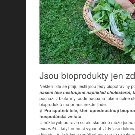
Jsou bioprodukty jen z
Někteří lidé se ptají, jestli jsou tedy biopotravin
našem těle nestoupne například cholesterol,
pochází z biofarmy, bude nacpaná tukem úplně ste
bioproduktů má přínos někde jinde.
§
Pro spotřebitele, kteří upřednostňují bioprod
hospodářská zvířata.
U některých potravin se ale skutečně může jednat
minerálů.
I když nemusí vypadat vždy jako dokonal
důvodu, že je křivá a raději sáhnou po té ukázkov