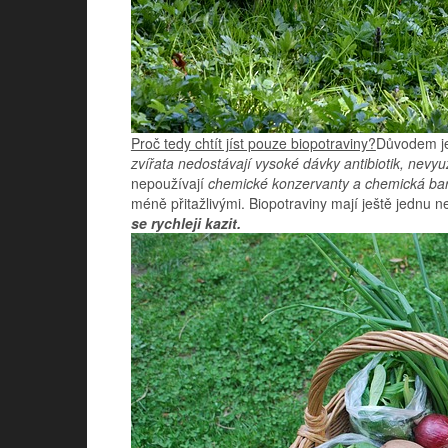
Proč tedy chtít jíst pouze biopotraviny?
Důvodem je 
zvířata nedostávají vysoké dávky antibiotik, nevyu
nepoužívají
chemické konzervanty a chemická bar
méně přitažlivými. Biopotraviny mají ještě jednu 
se rychleji kazit.