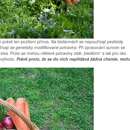
právě ten pozitivní přínos.
Na biofarmách se nepoužívají pesticidy,
žívají se geneticky modifikované potraviny.
Při zpracování surovin se
viva.
Proto se mohou některé potraviny zdát „bledšími“ a tak pro oko
nevýhodu.
Právě proto, že se do nich nepřidává žádná chemie, moh