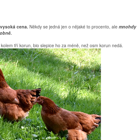
vysoká cena.
Někdy se jedná jen o nějaké to procento, ale
mnohdy
sobně.
í kolem tří korun, bio slepice ho za méně, než osm korun nedá.