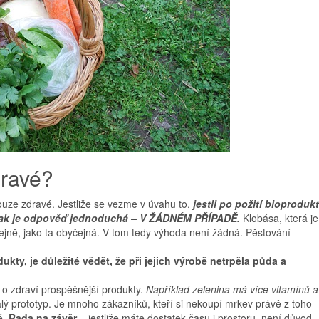
dravé?
y pouze zdravé. Jestliže se vezme v úvahu to,
jestli po požití bioproduk
 tak je odpověď jednoduchá – V ŽÁDNÉM PŘÍPADĚ.
Klobása, která je
jně, jako ta obyčejná. V tom tedy výhoda není žádná. Pěstování
ukty, je důležité vědět, že při jejich výrobě netrpěla půda a
 o zdraví prospěšnější produkty.
Například zelenina má více vitamínů a
ý prototyp. Je mnoho zákazníků, kteří si nekoupí mrkev právě z toho
é.
Rada na závěr
– jestliže máte dostatek času i prostoru, není důvod,