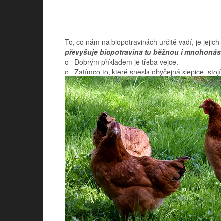
To, co nám na biopotravinách určitě vadí, je jejich
převyšuje biopotravina tu běžnou i mnohoná
o Dobrým příkladem je třeba vejce.
o Zatímco to, které snesla obyčejná slepice, stoj