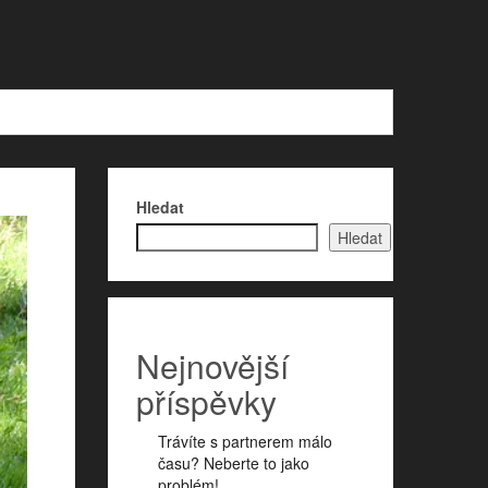
Hledat
Hledat
Nejnovější
příspěvky
Trávíte s partnerem málo
času? Neberte to jako
problém!