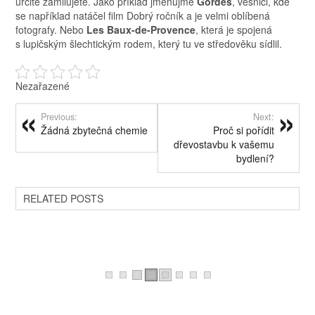
určitě zamilujete. Jako příklad jmenujme
Gordes
, vesnici, kde
se například natáčel film Dobrý ročník a je velmi oblíbená
fotografy. Nebo
Les Baux-de-Provence
, která je spojená
s lupičským šlechtickým rodem, který tu ve středověku sídlil.
Nezařazené
Previous:
Next:
Žádná zbytečná chemie
Proč si pořídit
dřevostavbu k vašemu
bydlení?
RELATED POSTS