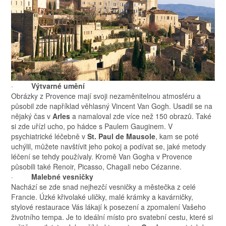
·
Výtvarné umění
Obrázky z Provence mají svoji nezaměnitelnou atmosféru a
působil zde například věhlasný Vincent Van Gogh. Usadil se na
nějaký čas v
Arles
a namaloval zde více než 150 obrazů. Také
si zde uřízl ucho, po hádce s Paulem Gauginem. V
psychiatrické léčebně v
St. Paul de
Mausole
, kam se poté
uchýlil, můžete navštívit jeho pokoj a podívat se, jaké metody
léčení se tehdy používaly. Kromě Van Gogha v Provence
působili také Renoir, Picasso, Chagall nebo Cézanne.
·
Malebné vesničky
Nachází se zde snad nejhezčí vesničky a městečka z celé
Francie. Úzké křivolaké uličky, malé krámky a kavárničky,
stylové restaurace Vás lákají k posezení a zpomalení Vašeho
životního tempa. Je to ideální místo pro svatební cestu, které si