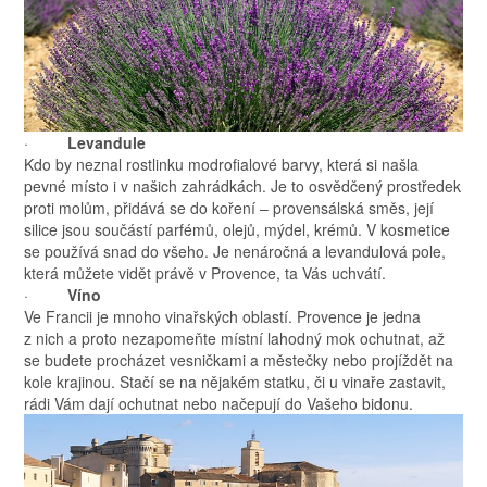
·
Levandule
Kdo by neznal rostlinku modrofialové barvy, která si našla
pevné místo i v našich zahrádkách. Je to osvědčený prostředek
proti molům, přidává se do koření – provensálská směs, její
silice jsou součástí parfémů, olejů, mýdel, krémů. V kosmetice
se používá snad do všeho. Je nenáročná a levandulová pole,
která můžete vidět právě v Provence, ta Vás uchvátí.
·
Víno
Ve Francii je mnoho vinařských oblastí. Provence je jedna
z nich a proto nezapomeňte místní lahodný mok ochutnat, až
se budete procházet vesničkami a městečky nebo projíždět na
kole krajinou. Stačí se na nějakém statku, či u vinaře zastavit,
rádi Vám dají ochutnat nebo načepují do Vašeho bidonu.