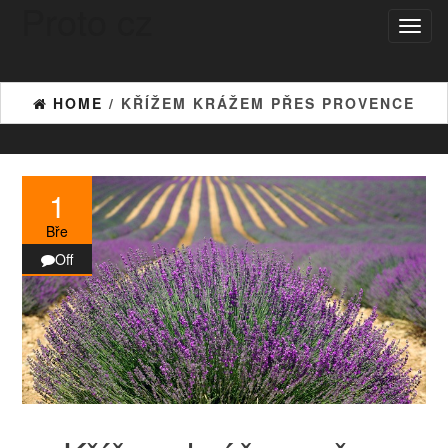
Proto cz
Skip
Toggl
to
naviga
the
content
HOME
/ KŘÍŽEM KRÁŽEM PŘES PROVENCE
1
Bře
Off