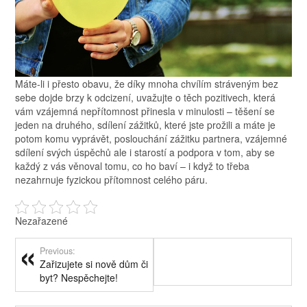
Máte-li i přesto obavu, že díky mnoha chvílím stráveným bez
sebe dojde brzy k odcizení, uvažujte o těch pozitivech, která
vám vzájemná nepřítomnost přinesla v minulosti – těšení se
jeden na druhého, sdílení zážitků, které jste prožili a máte je
potom komu vyprávět, poslouchání zážitku partnera, vzájemné
sdílení svých úspěchů ale i starostí a podpora v tom, aby se
každý z vás věnoval tomu, co ho baví – i když to třeba
nezahrnuje fyzickou přítomnost celého páru.
Nezařazené
Previous:
Zařizujete si nově dům či
byt? Nespěchejte!