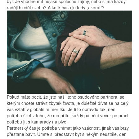
být. Je vhodné mít nějaké společné zájmy, nebo si má každý
raději hledět svého? A kolik času je tedy „akorát“?
Pokud máte pocit, že jste našli toho osudového partnera, se
kterým chcete strávit zbytek života, je důležité dívat se na celý
váš vztah v globálním měřítku. Je-li to opravdu tak, není
potřeba šílet z toho, že má přítel každý páteční večer po práci
potřebu jít s kamarády na pivo.
Partnerský čas je potřeba vnímat jako vzácnost, jinak vás brzy
přestane bavit. Umíte si představit být s někým neustále, den