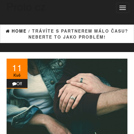
Proto cz
Skip
Toggl
to
naviga
the
content
HOME
/ TRÁVÍTE S PARTNEREM MÁLO ČASU?
NEBERTE TO JAKO PROBLÉM!
11
Kvě
Off