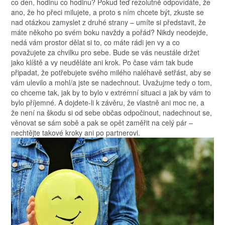
co den, hodinu co hodinu? Pokud teď rezolutně odpovídáte, že
ano, že ho přeci milujete, a proto s ním chcete být, zkuste se
nad otázkou zamyslet z druhé strany – umíte si představit, že
máte někoho po svém boku navždy a pořád? Nikdy neodejde,
nedá vám prostor dělat si to, co máte rádi jen vy a co
považujete za chvilku pro sebe. Bude se vás neustále držet
jako klíště a vy neuděláte ani krok. Po čase vám tak bude
připadat, že potřebujete svého milého naléhavě setřást, aby se
vám ulevilo a mohl/a jste se nadechnout. Uvažujme tedy o tom,
co chceme tak, jak by to bylo v extrémní situaci a jak by vám to
bylo příjemné. A dojdete-li k závěru, že vlastně ani moc ne, a
že není na škodu si od sebe občas odpočinout, nadechnout se,
věnovat se sám sobě a pak se opět zaměřit na celý pár –
nechtějte takové kroky ani po partnerovi.