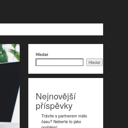
Hledat
Hledat
Nejnovější
příspěvky
Trávíte s partnerem málo
času? Neberte to jako
problém!