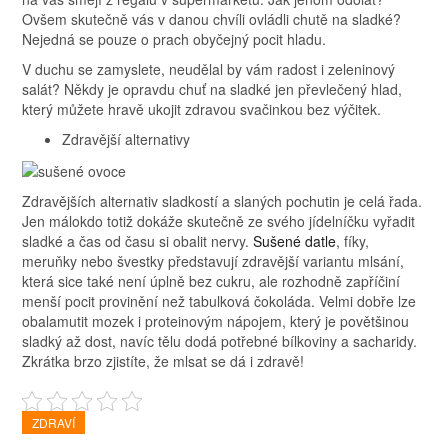
Ovšem skutečně vás v danou chvíli ovládli chutě na sladké?
Nejedná se pouze o prach obyčejný pocit hladu.
V duchu se zamyslete, neudělal by vám radost i zeleninový
salát? Někdy je opravdu chuť na sladké jen převlečený hlad,
který můžete hravě ukojit zdravou svačinkou bez výčitek.
Zdravější alternativy
Zdravějších alternativ sladkostí a slaných pochutin je celá řada.
Jen málokdo totiž dokáže skutečně ze svého jídelníčku vyřadit
sladké a čas od času si obalit nervy.
Sušené datle
, fíky,
meruňky nebo švestky představují zdravější variantu mlsání,
která sice také není úplně bez cukru, ale rozhodně zapříčiní
menší pocit provinění než tabulková čokoláda. Velmi dobře lze
obalamutit mozek i proteinovým nápojem, který je povětšinou
sladký až dost, navíc tělu dodá potřebné bílkoviny a sacharidy.
Zkrátka brzo zjistíte, že mlsat se dá i zdravě!
ZDRAVÍ