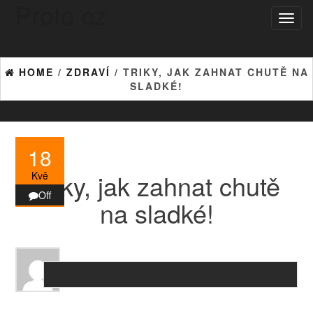
Proto cz
Skip
Toggl
to
naviga
the
content
HOME
/
ZDRAVÍ
/ TRIKY, JAK ZAHNAT CHUTĚ NA
SLADKÉ!
18
Triky, jak zahnat chutě
Kvě
Off
na sladké!