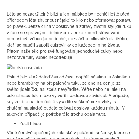
Léto se nezadržitelně blíží a jen málokdo by nechtěl ještě před
příchodem léta zhubnout nějaké to kilo nebo zformovat postavu
do plavek. Jenže dřina v posilovně a zdravý životní styl jde ruku
v ruce se správným jídelníčkem. Jenže změnit stravování
nemusí být vůbec jednoduché, obzvlášť u milovníků sladkého,
kteří se naučili zapojit cukrovinky do každodenního života.
Přitom naše tělo pro své fungování jednoduché cukry nebo
nezdravé tuky vůbec nepotřebuje.
Pokud jste si až doteď čas od času dopřáli nějakou tu čokoládu
nebo brambůrky na přepáleném tuku, ze dne na den je ze
svého jídelníčku asi zcela nevyřadíte. Věřte nebo ne, ale i na
cukr si naše tělo může vytvořit nezdravou závislost. V případě,
kdy ze dne na den úplně vysadíte veškeré cukrovinky, s
chutěmi na sladké budete bojovat doslova každou minutu. V
takovém případě je potřeba tělo trochu obalamutit.
Pocit hladu
Vůně čerstvě upečených zákusků v pekárně, sušenky, které se
na vás smějí z regálu v supermarketu. Jak jenom odolat?