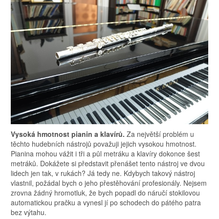
Vysoká hmotnost pianin a klavírů.
Za největší problém u
těchto hudebních nástrojů považuji jejich vysokou hmotnost.
Pianina mohou vážit i tři a půl metráku a klavíry dokonce šest
metráků. Dokážete si představit přenášet tento nástroj ve dvou
lidech jen tak, v rukách? Já tedy ne. Kdybych takový nástroj
vlastnil, požádal bych o jeho přestěhování profesionály. Nejsem
zrovna žádný hromotluk, že bych popadl do náručí stokilovou
automatickou pračku a vynesl jí po schodech do pátého patra
bez výtahu.