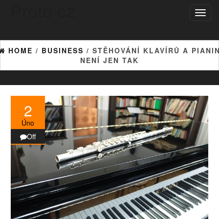
Proto cz
Skip
Toggl
to
naviga
the
content
HOME
/
BUSINESS
/ STĚHOVÁNÍ KLAVÍRŮ A PIANI
NENÍ JEN TAK
2
Úno
Off