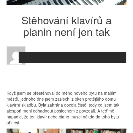
Stěhování klavírů a
pianin není jen tak
Když jsem se přestěhoval do mého nového bytu na malém
městě, jednoho dne jsem zaslechl z oken protějšího domu
klavírní skladbu. Byla zahrána docela čistě, tedy co jsem tak
alespoň mohl odhadnout poslechem z povzdálí. A teď mě
napadlo, že ten klavír nebo piano musel někdo do toho bytu
přinést.