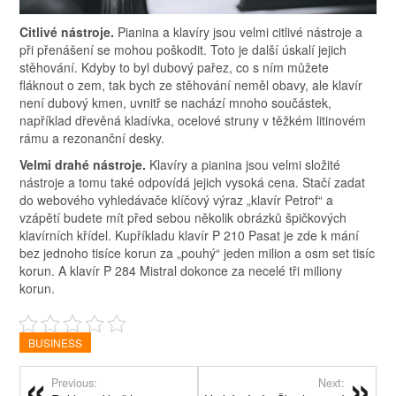
Citlivé nástroje.
Pianina a klavíry jsou velmi citlivé nástroje a
při přenášení se mohou poškodit. Toto je další úskalí jejich
stěhování. Kdyby to byl dubový pařez, co s ním můžete
fláknout o zem, tak bych ze stěhování neměl obavy, ale klavír
není dubový kmen, uvnitř se nachází mnoho součástek,
například dřevěná kladívka, ocelové struny v těžkém litinovém
rámu a rezonanční desky.
Velmi drahé nástroje.
Klavíry a pianina jsou velmi složité
nástroje a tomu také odpovídá jejich vysoká cena. Stačí zadat
do webového vyhledávače klíčový výraz „klavír Petrof“ a
vzápětí budete mít před sebou několik obrázků špičkových
klavírních křídel. Kupříkladu klavír P 210 Pasat je zde k mání
bez jednoho tisíce korun za „pouhý“ jeden milion a osm set tisíc
korun. A klavír P 284 Mistral dokonce za necelé tři miliony
korun.
BUSINESS
Previous:
Next: