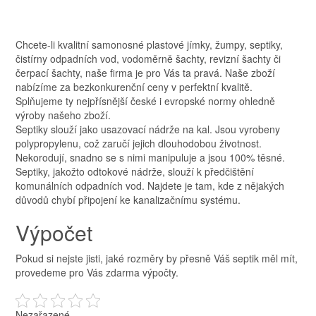
Chcete-li kvalitní samonosné plastové jímky, žumpy, septiky,
čistírny odpadních vod, vodoměrně šachty, revizní šachty či
čerpací šachty, naše firma je pro Vás ta pravá. Naše zboží
nabízíme za bezkonkurenční ceny v perfektní kvalitě.
Splňujeme ty nejpřísnější české i evropské normy ohledně
výroby našeho zboží.
Septiky
slouží jako usazovací nádrže na kal. Jsou vyrobeny
polypropylenu, což zaručí jejich dlouhodobou životnost.
Nekorodují, snadno se s nimi manipuluje a jsou 100% těsné.
Septiky, jakožto odtokové nádrže, slouží k předčištění
komunálních odpadních vod. Najdete je tam, kde z nějakých
důvodů chybí připojení ke kanalizačnímu systému.
Výpočet
Pokud si nejste jisti, jaké rozměry by přesně Váš septik měl mít,
provedeme pro Vás zdarma výpočty.
Nezařazené