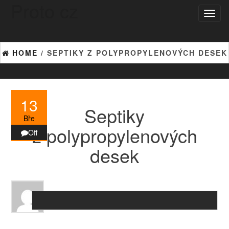
Proto cz
Skip
Toggl
to
naviga
the
content
HOME
/ SEPTIKY Z POLYPROPYLENOVÝCH DESEK
13
Septiky
Bře
z polypropylenových
Off
desek