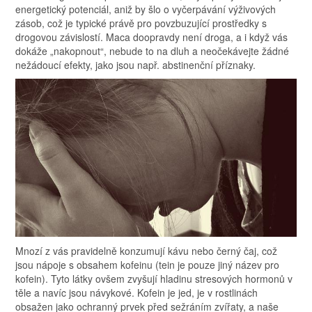
energetický potenciál, aniž by šlo o vyčerpávání výživových
zásob, což je typické právě pro povzbuzující prostředky s
drogovou závislostí. Maca doopravdy není droga, a i když vás
dokáže „nakopnout“, nebude to na dluh a neočekávejte žádné
nežádoucí efekty, jako jsou např. abstinenční příznaky.
Mnozí z vás pravidelně konzumují kávu nebo černý čaj, což
jsou nápoje s obsahem kofeinu (tein je pouze jiný název pro
kofein). Tyto látky ovšem zvyšují hladinu stresových hormonů v
těle a navíc jsou návykové. Kofein je jed, je v rostlinách
obsažen jako ochranný prvek před sežráním zvířaty, a naše