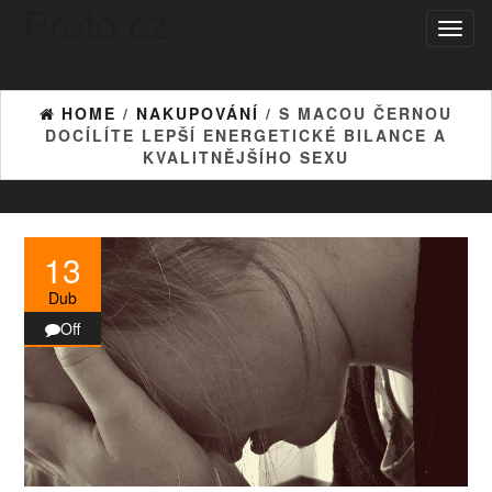
Proto cz
Skip
Toggl
to
naviga
the
content
HOME
/
NAKUPOVÁNÍ
/ S MACOU ČERNOU
DOCÍLÍTE LEPŠÍ ENERGETICKÉ BILANCE A
KVALITNĚJŠÍHO SEXU
13
Dub
Off