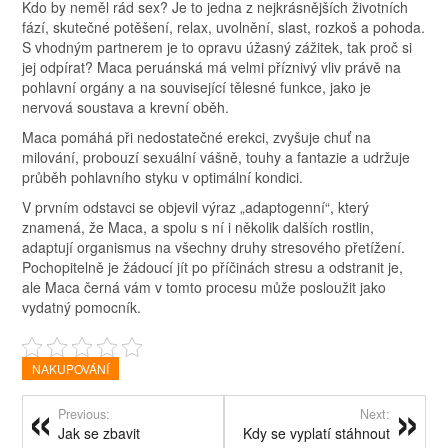
Kdo by neměl rád sex? Je to jedna z nejkrásnějších životních
fází, skutečné potěšení, relax, uvolnění, slast, rozkoš a pohoda.
S vhodným partnerem je to opravu úžasný zážitek, tak proč si
jej odpírat? Maca peruánská má velmi příznivý vliv právě na
pohlavní orgány a na související tělesné funkce, jako je
nervová soustava a krevní oběh.
Maca pomáhá při nedostatečné erekci, zvyšuje chuť na
milování, probouzí sexuální vášně, touhy a fantazie a udržuje
průběh pohlavního styku v optimální kondici.
V prvním odstavci se objevil výraz „adaptogenní“, který
znamená, že Maca, a spolu s ní i několik dalších rostlin,
adaptují organismus na všechny druhy stresového přetížení.
Pochopitelně je žádoucí jít po příčinách stresu a odstranit je,
ale Maca černá vám v tomto procesu může posloužit jako
vydatný pomocník.
NAKUPOVÁNÍ
Previous:
Next:
Jak se zbavit
Kdy se vyplatí stáhnout