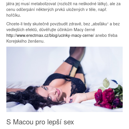
játra jej musí metabolizovat (rozložit na neškodné látky), ale za
cenu odčerpání některých prvků uložených v těle, např.
hořčíku.
Chcete-li tedy skutečně povzbudit zdravě, bez „absťáku“ a bez
vedlejších efektů, důvěřujte účinkům Macy černé
http://www.erectmax.cz/blog/ucinky-macy-cerne/
anebo třeba
Korejského ženšenu.
S Macou pro lepší sex