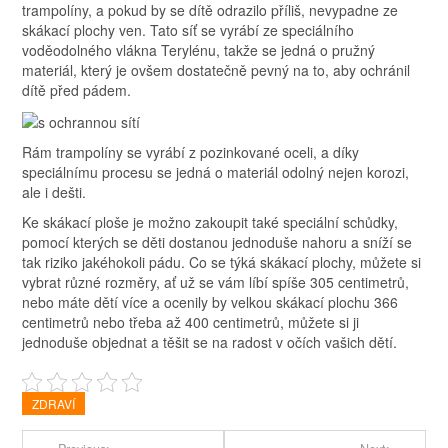
trampolíny, a pokud by se dítě odrazilo příliš, nevypadne ze
skákací plochy ven. Tato síť se vyrábí ze speciálního
voděodolného vlákna Terylénu, takže se jedná o pružný
materiál, který je ovšem dostatečně pevný na to, aby ochránil
dítě před pádem.
Rám trampolíny se vyrábí z pozinkované oceli, a díky
speciálnímu procesu se jedná o materiál odolný nejen korozi,
ale i dešti.
Ke skákací ploše je možno zakoupit také speciální schůdky,
pomocí kterých se děti dostanou jednoduše nahoru a sníží se
tak riziko jakéhokoli pádu. Co se týká skákací plochy, můžete si
vybrat různé rozměry, ať už se vám líbí spíše 305 centimetrů,
nebo máte dětí více a ocenily by velkou skákací plochu 366
centimetrů nebo třeba až 400 centimetrů, můžete si ji
jednoduše objednat a těšit se na radost v očích vašich dětí.
ZDRAVÍ