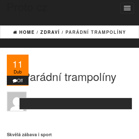
Proto cz
Skip
Toggl
to
naviga
the
content
HOME
/
ZDRAVÍ
/ PARÁDNÍ TRAMPOLÍNY
11
Parádní trampolíny
Dub
Off
Skvělá zábava i sport