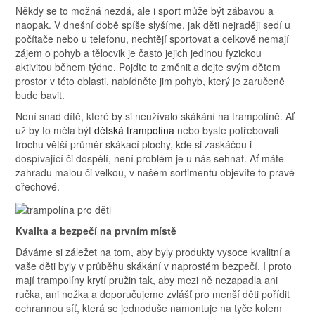
Někdy se to možná nezdá, ale i sport může být zábavou a
naopak. V dnešní době spíše slyšíme, jak děti nejraději sedí u
počítače nebo u telefonu, nechtějí sportovat a celkově nemají
zájem o pohyb a tělocvik je často jejich jedinou fyzickou
aktivitou během týdne. Pojďte to změnit a dejte svým dětem
prostor v této oblasti, nabídněte jim pohyb, který je zaručeně
bude bavit.
Není snad dítě, které by si neužívalo skákání na trampolíně. Ať
už by to měla být
dětská trampolína
nebo byste potřebovali
trochu větší průměr skákací plochy, kde si zaskáčou i
dospívající či dospělí, není problém je u nás sehnat. Ať máte
zahradu malou či velkou, v našem sortimentu objevíte to pravé
ořechové.
Kvalita a bezpečí na prvním místě
Dáváme si záležet na tom, aby byly produkty vysoce kvalitní a
vaše děti byly v průběhu skákání v naprostém bezpečí. I proto
mají trampolíny krytí pružin tak, aby mezi ně nezapadla ani
ručka, ani nožka a doporučujeme zvlášť pro menší děti pořídit
ochrannou síť, která se jednoduše namontuje na tyče kolem