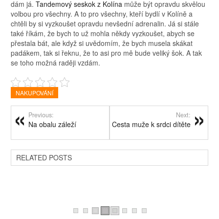
dám já.
Tandemový seskok z Kolína
může být opravdu skvělou
volbou pro všechny. A to pro všechny, kteří bydlí v Kolíně a
chtěli by si vyzkoušet opravdu nevšední adrenalin. Já si stále
také říkám, že bych to už mohla někdy vyzkoušet, abych se
přestala bát, ale když si uvědomím, že bych musela skákat
padákem, tak si řeknu, že to asi pro mě bude veliký šok. A tak
se toho možná raději vzdám.
NAKUPOVÁNÍ
Previous:
Next:
Na obalu záleží
Cesta muže k srdci dítěte
RELATED POSTS