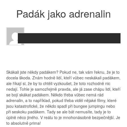
Padák jako adrenalin
Skákali jste někdy padákem? Pokud ne, tak vám řeknu, že je to
docela škoda. Znám hodně lidí, kteří vůbec neskákali padákem,
ale říkají si, že by to chtěli vyzkoušet, že toto rozhodně nic
nedají. Tohle je samozřejmě pravda, ale já zase chápu lidi, kteří
se bojí skákat padákem. Někdo třeba vůbec nemá rád
adrenalin, a to například, pokud třeba viděl nějaké filmy, které
jsou katastrofické, že někdo spadl při bungee jumpingu nebo
při seskoku padákem. Tady se ale bát nemusíte, tady je to
úplně něco jiného. V reálu to je mnohonásobně bezpečnější. Je
to absolutně prima!