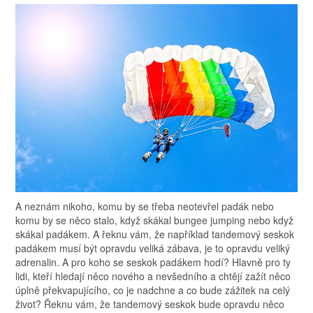
A neznám nikoho, komu by se třeba neotevřel padák nebo
komu by se něco stalo, když skákal bungee jumping nebo když
skákal padákem. A řeknu vám, že například tandemový seskok
padákem musí být opravdu veliká zábava, je to opravdu veliký
adrenalin. A pro koho se seskok padákem hodí? Hlavně pro ty
lidi, kteří hledají něco nového a nevšedního a chtějí zažít něco
úplně překvapujícího, co je nadchne a co bude zážitek na celý
život? Řeknu vám, že tandemový seskok bude opravdu něco