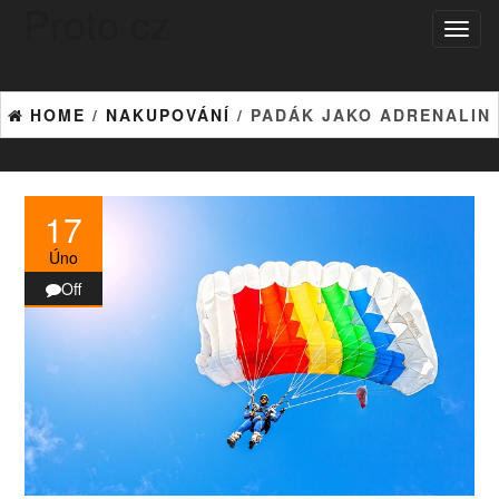
Proto cz
Skip
Toggl
to
naviga
the
content
HOME
/
NAKUPOVÁNÍ
/ PADÁK JAKO ADRENALIN
17
Úno
Off