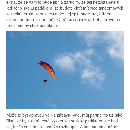
extra, že se vám to bude líbit a zaručím, že asi nezůstanete u
jediného skoku padákem, že budete chtít mít více tandemových
seskoků, proto jsem si řekla, že nejlepší bude, když třeba i
svému partnerovi dám nějaký dárkový poukaz, třeba právě na
ten zmíněný skok padákem.
Může to být opravdu veliká zábava. Víte, můj partner to už také
říkal, že by kolikrát chtěl vyzkoušet seskok padákem, ale bojí
se, takže se k tomu nemůže rozhoupat. A tak mu tento dárek