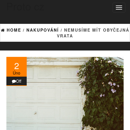
Proto cz
Skip
Toggl
to
naviga
the
content
HOME
/
NAKUPOVÁNÍ
/ NEMUSÍME MÍT OBYČEJNÁ
VRATA
2
Úno
Off