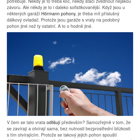
potřebuje. Někdy je to třeba klíč, někdy stačí zvednout nějakou
závoru. Ale někdy je to i daleko sofistikovanější. Když jsou u
některých garáží
Hörmann pohony
, je třeba mít příslušný
dálkový ovladač. Protože jsou garáže s vraty na podobný
pohon jiné než ty ostatní. A to o hodně jiné.
V čem se tato vrata
odlišují
především? Samozřejmě v tom, že
se zavírají a otvírají sama, bez nutnosti bezprostřední blízkosti
s tím otvírajícím. Protože se takový jejich pohon spouští