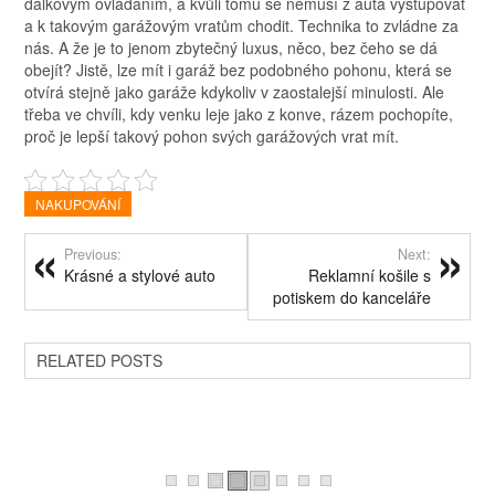
dálkovým ovládáním, a kvůli tomu se nemusí z auta vystupovat
a k takovým garážovým vratům chodit. Technika to zvládne za
nás.
A že je to jenom zbytečný luxus, něco, bez čeho se dá
obejít? Jistě, lze mít i garáž bez podobného pohonu, která se
otvírá stejně jako garáže kdykoliv v zaostalejší minulosti. Ale
třeba ve chvíli, kdy venku leje jako z konve, rázem pochopíte,
proč je lepší takový pohon svých garážových vrat mít.
NAKUPOVÁNÍ
Previous:
Next:
Krásné a stylové auto
Reklamní košile s
potiskem do kanceláře
RELATED POSTS