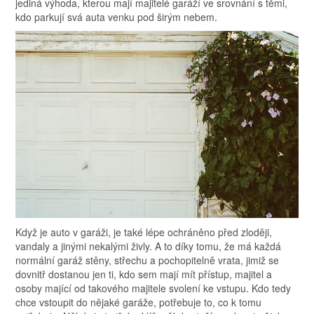
jediná výhoda, kterou mají majitelé garáží ve srovnání s těmi,
kdo parkují svá auta venku pod širým nebem.
Když je auto v garáži, je také lépe ochráněno před zloději,
vandaly a jinými nekalými živly. A to díky tomu, že má každá
normální garáž stěny, střechu a pochopitelně vrata, jimiž se
dovnitř dostanou jen ti, kdo sem mají mít přístup, majitel a
osoby mající od takového majitele svolení ke vstupu.
Kdo tedy
chce vstoupit do nějaké garáže, potřebuje to, co k tomu