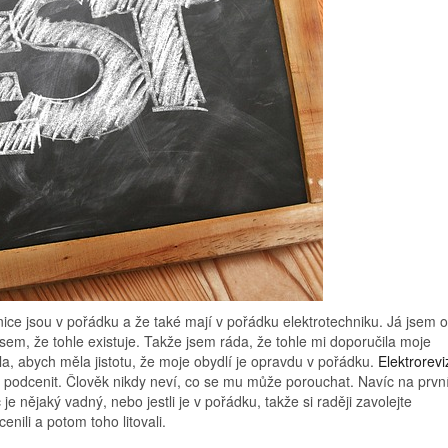
dnice jsou v pořádku a že také mají v pořádku elektrotechniku. Já jsem o
em, že tohle existuje. Takže jsem ráda, že tohle mi doporučila moje
la, abych měla jistotu, že moje obydlí je opravdu v pořádku.
Elektrorevi
ěl podcenit. Člověk nikdy neví, co se mu může porouchat. Navíc na prvn
je nějaký vadný, nebo jestli je v pořádku, takže si raději zavolejte
enili a potom toho litovali.