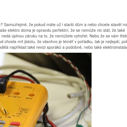
ize? Samozřejmě, že pokud máte už i starší dům a nebo chcete stavět n
 vaše elektro doma je opravdu perfektní, že se nemůže nic stát, že také
nedá úplnou záruku na to, že nemůžete vyhořet. Nebo že se vám tře
 chcete mít jistotu, že všechno je téměř v pořádku, tak je nejlepší, p
udělá například také revizi sporáků a podobně, nebo také elektroinstala