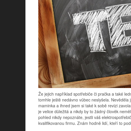
Že jejich například spotřebiče či pračka a také le
tomhle ještě nedávno vůbec neslyšela. Nevěděla js
maminka a ihned jsem si také k sobě revizi zavola
je velice důležitá a nikdy by to žádný člověk nem
pohled nikdy nepoznáte, jestli váš elektrospotřebič 
kvalifikovanou firmu. Znám hodně lidí, kteří to podc