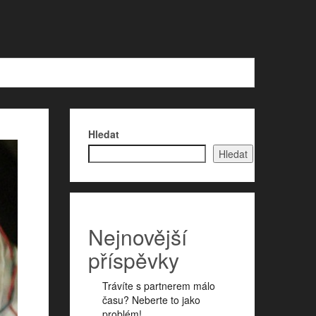
Hledat
Hledat
Nejnovější
příspěvky
Trávíte s partnerem málo
času? Neberte to jako
problém!