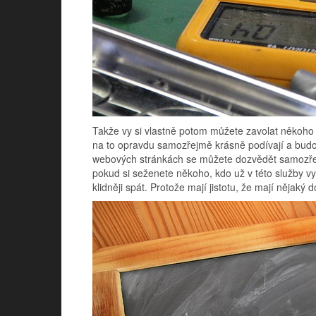
Takže vy si vlastně potom můžete zavolat někoho
na to opravdu samozřejmě krásně podívají a budou
webových stránkách se můžete dozvědět samozřejmě
pokud si seženete někoho, kdo už v této služby vyu
klidněji spát. Protože mají jistotu, že mají nějaký