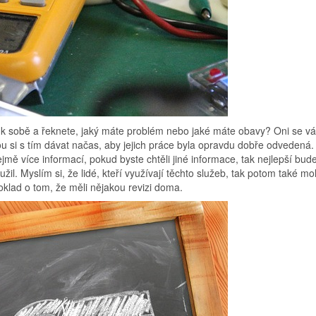
 k sobě a řeknete, jaký máte problém nebo jaké máte obavy? Oni se v
 si s tím dávat načas, aby jejich práce byla opravdu dobře odvedená.
 více informací, pokud byste chtěli jiné informace, tak nejlepší bude
žil. Myslím si, že lidé, kteří využívají těchto služeb, tak potom také m
 doklad o tom, že měli nějakou revizi doma.