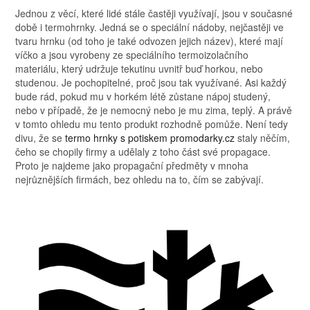
Jednou z věcí, které lidé stále častěji využívají, jsou v současné
době i termohrnky. Jedná se o speciální nádoby, nejčastěji ve
tvaru hrnku (od toho je také odvozen jejich název), které mají
víčko a jsou vyrobeny ze speciálního termoizolačního
materiálu, který udržuje tekutinu uvnitř buď horkou, nebo
studenou.
Je pochopitelné, proč jsou tak využívané. Asi každý
bude rád, pokud mu v horkém létě zůstane nápoj studený,
nebo v případě, že je nemocný nebo je mu zima, teplý. A právě
v tomto ohledu mu tento produkt rozhodně pomůže. Není tedy
divu, že se
termo hrnky s potiskem promodarky.cz
staly něčím,
čeho se chopily firmy a udělaly z toho část své propagace.
Proto je najdeme jako propagační předměty v mnoha
nejrůznějších firmách, bez ohledu na to, čím se zabývají.