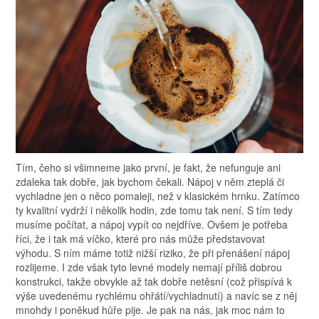
Tím, čeho si všimneme jako první, je fakt, že nefunguje ani
zdaleka tak dobře, jak bychom čekali. Nápoj v něm zteplá či
vychladne jen o něco pomaleji, než v klasickém hrnku. Zatímco
ty kvalitní vydrží i několik hodin, zde tomu tak není. S tím tedy
musíme počítat, a nápoj vypít co nejdříve.
Ovšem je potřeba
říci, že i tak má víčko, které pro nás může představovat
výhodu. S ním máme totiž nižší riziko, že při přenášení nápoj
rozlijeme. I zde však tyto levné modely nemají příliš dobrou
konstrukci, takže obvykle až tak dobře netěsní (což přispívá k
výše uvedenému rychlému ohřátí/vychladnutí) a navíc se z něj
mnohdy i poněkud hůře pije. Je pak na nás, jak moc nám to