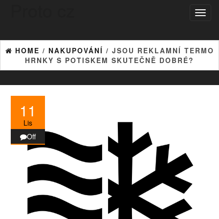
Proto cz
Skip
Toggl
to
naviga
the
content
HOME
/
NAKUPOVÁNÍ
/ JSOU REKLAMNÍ TERMO
HRNKY S POTISKEM SKUTEČNĚ DOBRÉ?
11
Lis
Off