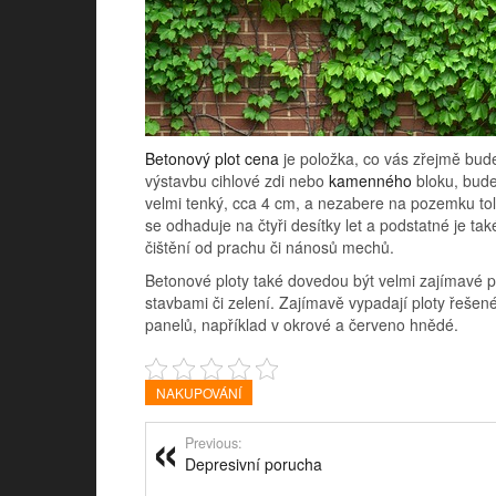
Betonový plot cena
je položka, co vás zřejmě bude
výstavbu cihlové zdi nebo
kamenného
bloku, bude
velmi tenký, cca 4 cm, a nezabere na pozemku tolik
se odhaduje na čtyři desítky let a podstatné je t
čištění od prachu či nánosů mechů.
Betonové ploty také dovedou být velmi zajímavé po
stavbami či zelení. Zajímavě vypadají ploty řeše
panelů, například v okrové a červeno hnědé.
NAKUPOVÁNÍ
Previous:
Depresivní porucha