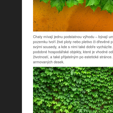
Chaty mívají jednu podstatnou výhodu – bývají u
pozemku tvoří živé ploty nebo pletivo či dřevěné p
svými sousedy, a kde s nimi také dobře vycházíte.
podobné hospodářské objekty, které je vhodné od
životností, a také přijatelným po estetické stránc
armovaných desek.