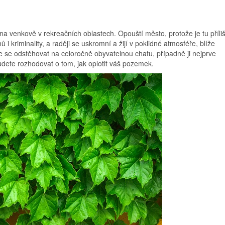
a venkově v rekreačních oblastech. Opouští město, protože je tu příli
 kriminality, a raději se uskromní a žijí v poklidné atmosféře, blíže
ete se odstěhovat na celoročně obyvatelnou chatu, případně ji nejprve
udete rozhodovat o tom, jak oplotit váš pozemek.