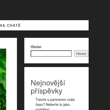
 NA CHATĚ
Hledat
Hledat
Nejnovější
příspěvky
Trávíte s partnerem málo
času? Neberte to jako
problém!