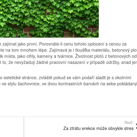
 zajímat jako první. Porovnáte-li cenu tohoto oplocení s cenou za
te na tom mnohem lépe. Zajímavá je i tloušťka materiálu, betonový plot
 místa, jako cihly, kameny a tvárnice. Životnost plotů z betonových odl
aké to, že nevyžadují žádné pracovní nasazení v případě údržby, snad je
 estetické stránce, zvláště pokud se vám podaří sladit je s okolními
né ve stylu šachovnice, ve dvou kontrastních barvách na sebe pokládan
Next:
Za ztrátu erekce může obvykle stres