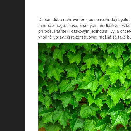
Dnešní doba nahrává těm, co se rozhodují bydlet n
mnoho smogu, hluku, špatných mezilidských vztahů i
přírodě. Patříte-li k takovým jedincům i vy, a chc
vhodně upravit či rekonstruovat, možná se také b