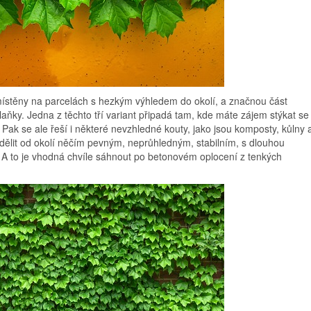
místěny na parcelách s hezkým výhledem do okolí, a značnou část
laňky. Jedna z těchto tří variant připadá tam, kde máte zájem stýkat se
 Pak se ale řeší i některé nevzhledné kouty, jako jsou komposty, kůlny 
dělit od okolí něčím pevným, neprůhledným, stabilním, s dlouhou
e. A to je vhodná chvíle sáhnout po betonovém oplocení z tenkých