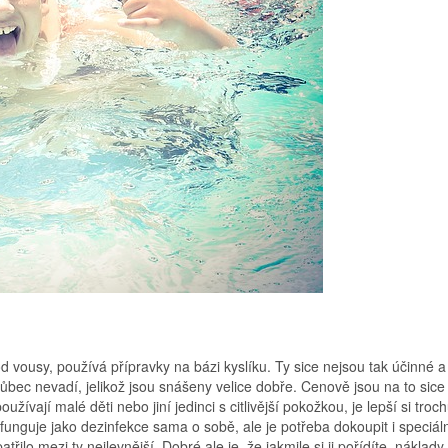
od vousy, používá přípravky na bázi kyslíku. Ty sice nejsou tak účinné a
 vůbec nevadí, jelikož jsou snášeny velice dobře. Cenově jsou na to sice
ívají malé děti nebo jiní jedinci s citlivější pokožkou, je lepší si troc
efunguje jako dezinfekce sama o sobě, ale je potřeba dokoupit i speciál
třilo mezi ty nejlevnější. Dobré ale je, že jakmile si ji pořídíte, náklady