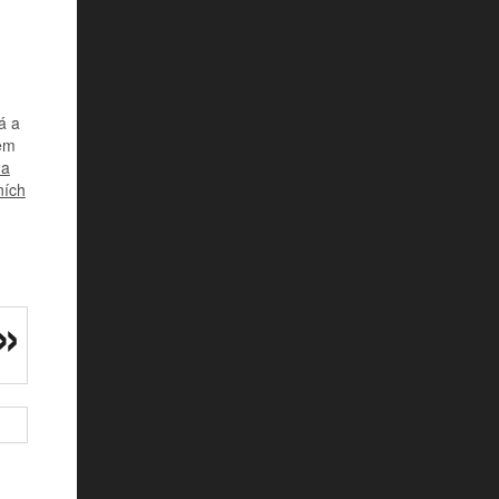
á a
pem
na
ních