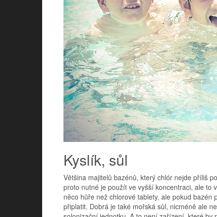
Kyslík, sůl
Většina majitelů bazénů, který chlór nejde příliš p
proto nutné je použít ve vyšší koncentraci, ale to
něco hůře než chlorové tablety, ale pokud bazén použ
připlatit. Dobrá je také mořská sůl, nicméně ale n
solonizační jednotku. A to není zařízení, které by pa