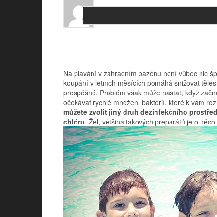
Na plavání v zahradním bazénu není vůbec nic šp
koupání v letních měsících pomáhá snižovat tělesn
prospěšné. Problém však může nastat, když začne
očekávat rychlé množení bakterií, které k vám r
můžete zvolit jiný druh dezinfekčního prostředk
chlóru
. Žel, většina takových preparátů je o něco 