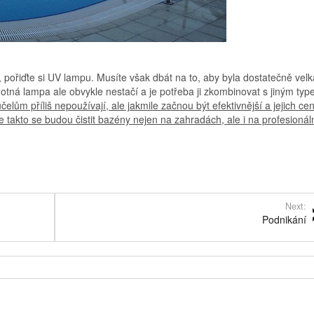
 pořiďte si UV lampu. Musíte však dbát na to, aby byla dostatečně velk
amotná lampa ale obvykle nestačí a je potřeba ji zkombinovat s jiným ty
čelům příliš nepoužívají, ale jakmile začnou být efektivnější a jejich ce
e takto se budou čistit bazény nejen na zahradách, ale i na profesionál
Next:
Podnikání