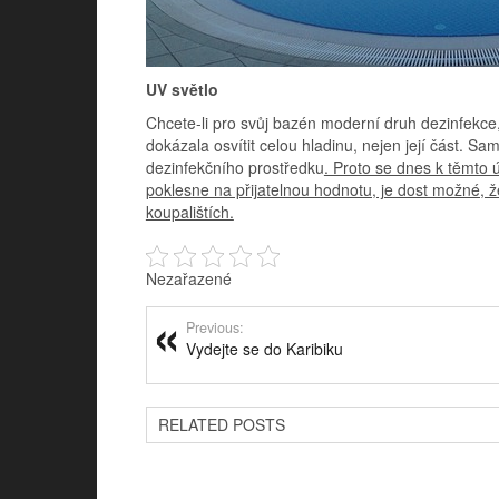
UV světlo
Chcete-li pro svůj bazén moderní druh dezinfekce,
dokázala osvítit celou hladinu, nejen její část. S
dezinfekčního prostředku
. Proto se dnes k těmto ú
poklesne na přijatelnou hodnotu, je dost možné, ž
koupalištích.
Nezařazené
Previous:
Vydejte se do Karibiku
RELATED POSTS