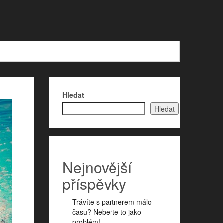
Hledat
Hledat
Nejnovější
příspěvky
Trávíte s partnerem málo
času? Neberte to jako
problém!