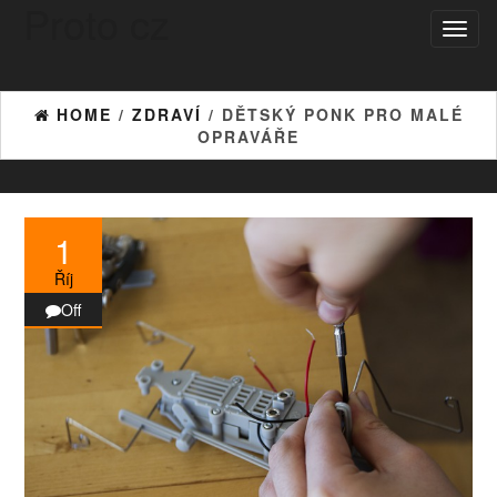
Proto cz
Skip
Toggl
to
naviga
the
content
HOME
/
ZDRAVÍ
/ DĚTSKÝ PONK PRO MALÉ
OPRAVÁŘE
1
Říj
Off