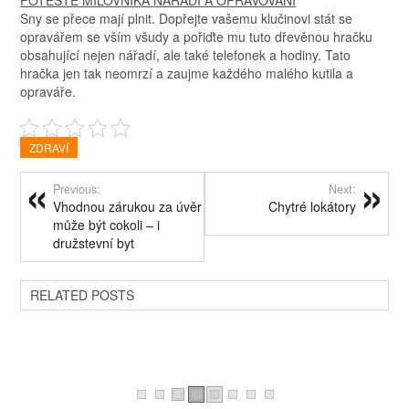
POTĚŠTE MILOVNÍKA NÁŘADÍ A OPRAVOVÁNÍ
Sny se přece mají plnit. Dopřejte vašemu klučinovi stát se
opravářem se vším všudy a pořiďte mu tuto dřevěnou hračku
obsahující nejen nářadí, ale také telefonek a hodiny. Tato
hračka jen tak neomrzí a zaujme každého malého kutila a
opraváře.
ZDRAVÍ
Previous:
Next:
Vhodnou zárukou za úvěr
Chytré lokátory
může být cokoli – i
družstevní byt
RELATED POSTS