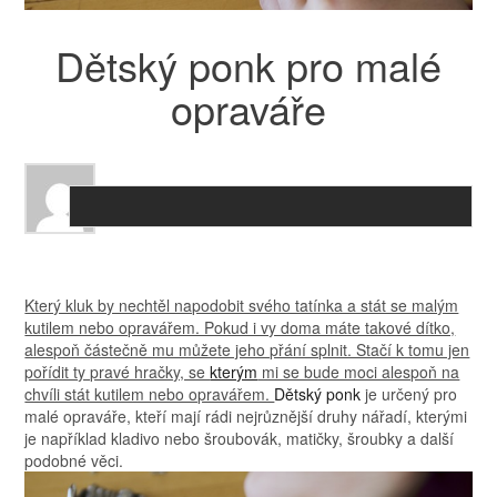
Dětský ponk pro malé
opraváře
Který kluk by nechtěl napodobit svého tatínka a stát se malým
kutilem nebo opravářem. Pokud i vy doma máte takové dítko,
alespoň částečně mu můžete jeho přání splnit. Stačí k tomu jen
pořídit ty pravé hračky, se
kterým
mi se bude moci alespoň na
chvíli stát kutilem nebo opravářem.
Dětský ponk
je určený pro
malé opraváře, kteří mají rádi nejrůznější druhy nářadí, kterými
je například kladivo nebo šroubovák, matičky, šroubky a další
podobné věci.