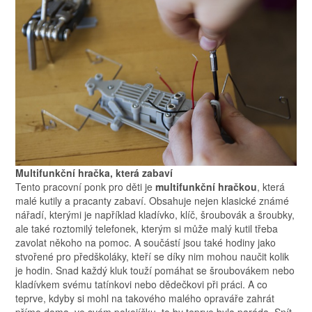
Multifunkční hračka, která zabaví
Tento pracovní ponk pro děti je
multifunkční hračkou
, která
malé kutily a pracanty zabaví. Obsahuje nejen klasické známé
nářadí, kterými je například kladívko, klíč, šroubovák a šroubky,
ale také roztomilý telefonek, kterým si může malý kutil třeba
zavolat někoho na pomoc. A součástí jsou také hodiny jako
stvořené pro předškoláky, kteří se díky nim mohou naučit kolik
je hodin. Snad každý kluk touží pomáhat se šroubovákem nebo
kladívkem svému tatínkovi nebo dědečkovi při práci. A co
teprve, kdyby si mohl na takového malého opraváře zahrát