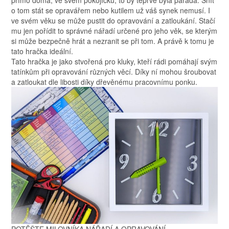
přímo doma, ve svém pokojíčku, to by teprve byla paráda. Snít
o tom stát se opravářem nebo kutilem už váš synek nemusí. I
ve svém věku se může pustit do opravování a zatloukání. Stačí
mu jen pořídit to správné nářadí určené pro jeho věk, se kterým
si může bezpečně hrát a nezranit se při tom. A právě k tomu je
tato hračka ideální.
Tato hračka je jako stvořená pro kluky, kteří rádi pomáhají svým
tatínkům při opravování různých věcí. Díky ní mohou šroubovat
a zatloukat dle libosti díky dřevěnému pracovnímu ponku.